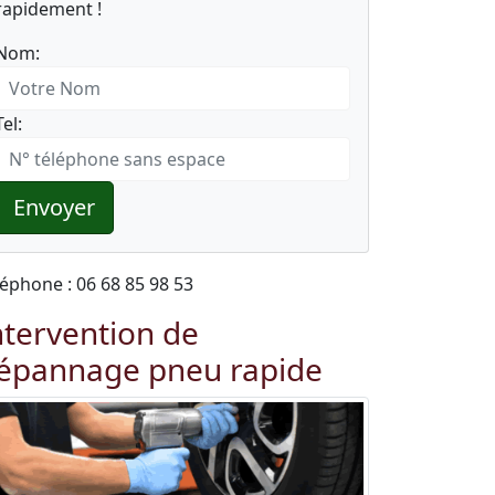
rapidement !
Nom:
Tel:
Envoyer
léphone : 06 68 85 98 53
ntervention de
épannage pneu rapide