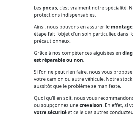
Les
pneus
, c’est vraiment notre spécialité. 
protections indispensables.
Ainsi, nous pouvons en assurer
le montage,
étape fait l’objet d’un soin particulier, dans 
précautionneux.
Grâce à nos compétences aiguisées en
diag
est réparable ou non
.
Si l’on ne peut rien faire, nous vous propos
votre camion ou autre véhicule. Notre sto
aussitôt que le problème se manifeste.
Quoi qu’il en soit, nous vous recommandon
ou soupçonnez une
crevaison
. En effet, s
votre sécurité
et celle des autres conducteu
Prenez soin de vous arrêter dès que la pne
d’inconfort dans la conduite, n’est plus en b