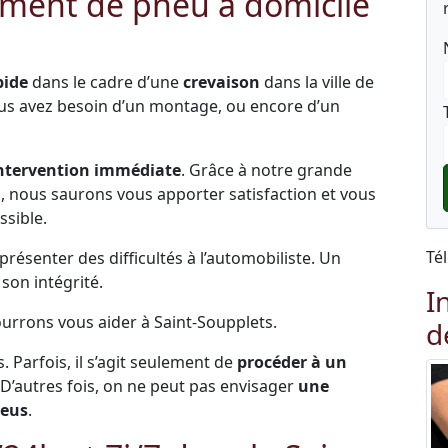
ment de pneu à domicile
pide
dans le cadre d’une
crevaison
dans la ville de
ous avez besoin d’un montage, ou encore d’un
ntervention immédiate
. Grâce à notre grande
és, nous saurons vous apporter satisfaction et vous
ssible.
Té
ésenter des difficultés à l’automobiliste. Un
on intégrité.
I
ourrons vous aider à Saint-Soupplets.
d
s. Parfois, il s’agit seulement de
procéder à un
 D’autres fois, on ne peut pas envisager
une
neus
.