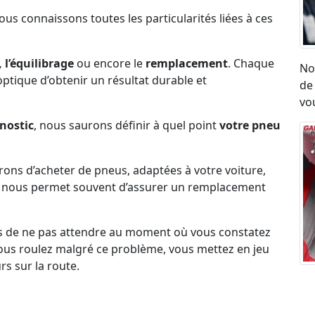
Nous connaissons toutes les particularités liées à ces
 l’équilibrage
ou encore le
remplacement
. Chaque
No
l’optique d’obtenir un résultat durable et
de
vou
nostic
, nous saurons définir à quel point
votre pneu
erons d’acheter de pneus, adaptées à votre voiture,
ck nous permet souvent d’assurer un remplacement
s de ne pas attendre au moment où vous constatez
i vous roulez malgré ce problème, vous mettez en jeu
rs sur la route.
Ré
umatique, eu égard aux vibrations ou aux sensation
ro
on état.