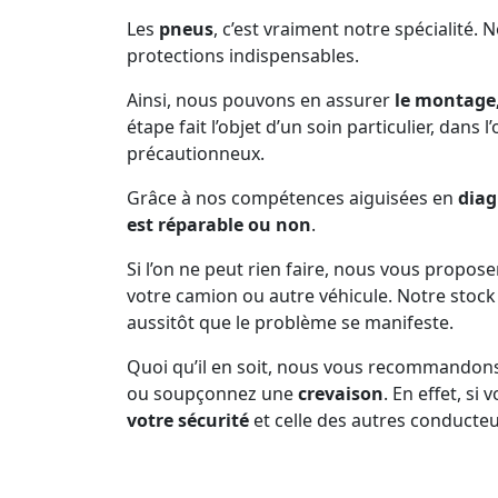
Les
pneus
, c’est vraiment notre spécialité. 
protections indispensables.
Ainsi, nous pouvons en assurer
le montage,
étape fait l’objet d’un soin particulier, dans 
précautionneux.
Grâce à nos compétences aiguisées en
diag
est réparable ou non
.
Si l’on ne peut rien faire, nous vous propos
votre camion ou autre véhicule. Notre sto
aussitôt que le problème se manifeste.
Quoi qu’il en soit, nous vous recommandon
ou soupçonnez une
crevaison
. En effet, s
votre sécurité
et celle des autres conducteu
Prenez soin de vous arrêter dès que la pne
d’inconfort dans la conduite, n’est plus en b