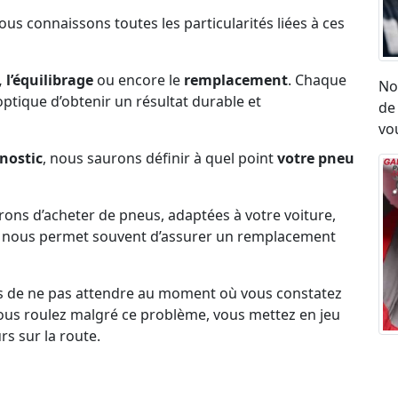
Nous connaissons toutes les particularités liées à ces
 l’équilibrage
ou encore le
remplacement
. Chaque
No
l’optique d’obtenir un résultat durable et
de
vou
nostic
, nous saurons définir à quel point
votre pneu
erons d’acheter de pneus, adaptées à votre voiture,
ck nous permet souvent d’assurer un remplacement
s de ne pas attendre au moment où vous constatez
i vous roulez malgré ce problème, vous mettez en jeu
rs sur la route.
Ré
umatique, eu égard aux vibrations ou aux sensation
ro
on état.