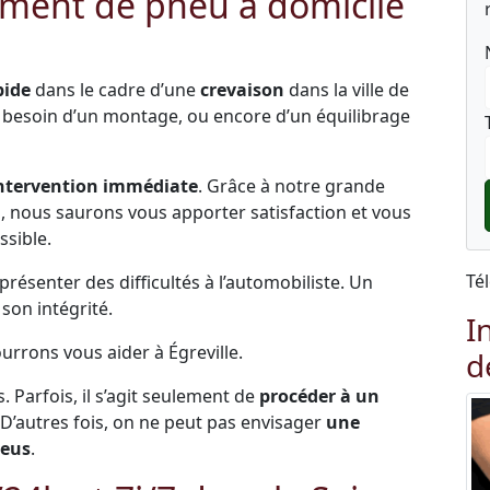
ment de pneu à domicile
pide
dans le cadre d’une
crevaison
dans la ville de
ez besoin d’un montage, ou encore d’un équilibrage
ntervention immédiate
. Grâce à notre grande
és, nous saurons vous apporter satisfaction et vous
ssible.
Té
ésenter des difficultés à l’automobiliste. Un
on intégrité.
I
urrons vous aider à Égreville.
d
s. Parfois, il s’agit seulement de
procéder à un
 D’autres fois, on ne peut pas envisager
une
neus
.