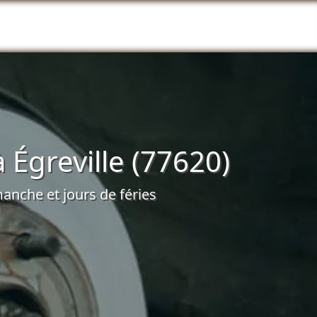
Égreville (77620)
anche et jours de féries