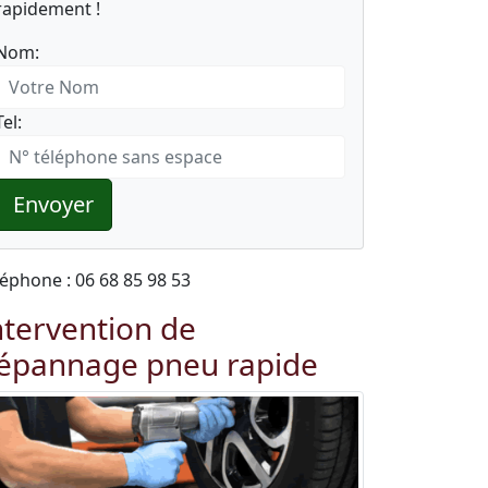
rapidement !
Nom:
Tel:
Envoyer
léphone : 06 68 85 98 53
ntervention de
épannage pneu rapide