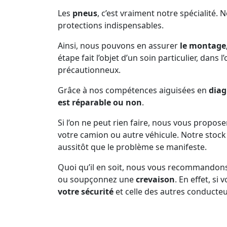
Les
pneus
, c’est vraiment notre spécialité. 
protections indispensables.
Ainsi, nous pouvons en assurer
le montage,
étape fait l’objet d’un soin particulier, dans 
précautionneux.
Grâce à nos compétences aiguisées en
diag
est réparable ou non
.
Si l’on ne peut rien faire, nous vous propos
votre camion ou autre véhicule. Notre sto
aussitôt que le problème se manifeste.
Quoi qu’il en soit, nous vous recommandon
ou soupçonnez une
crevaison
. En effet, s
votre sécurité
et celle des autres conducteu
Prenez soin de vous arrêter dès que la pne
d’inconfort dans la conduite, n’est plus en b