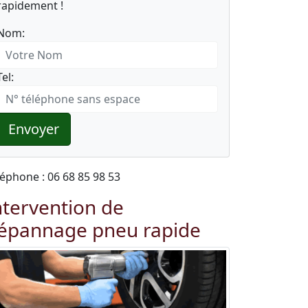
rapidement !
Nom:
Tel:
Envoyer
léphone : 06 68 85 98 53
ntervention de
épannage pneu rapide