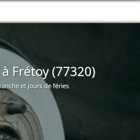
à Frétoy (77320)
anche et jours de féries