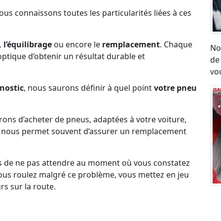
Nous connaissons toutes les particularités liées à ces
 l’équilibrage
ou encore le
remplacement
. Chaque
No
l’optique d’obtenir un résultat durable et
de
vou
nostic
, nous saurons définir à quel point
votre pneu
erons d’acheter de pneus, adaptées à votre voiture,
ck nous permet souvent d’assurer un remplacement
s de ne pas attendre au moment où vous constatez
i vous roulez malgré ce problème, vous mettez en jeu
rs sur la route.
Ré
umatique, eu égard aux vibrations ou aux sensation
ro
on état.