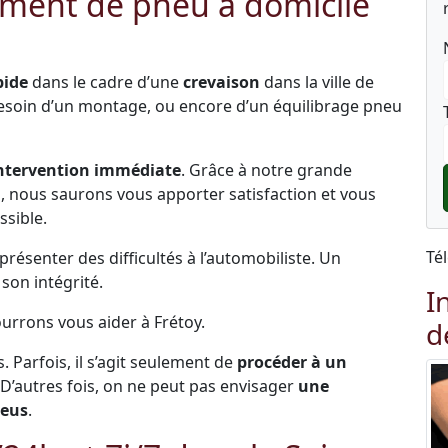
ment de pneu à domicile
pide
dans le cadre d’une
crevaison
dans la ville de
besoin d’un montage, ou encore d’un équilibrage pneu
ntervention immédiate
. Grâce à notre grande
és, nous saurons vous apporter satisfaction et vous
ssible.
Té
ésenter des difficultés à l’automobiliste. Un
on intégrité.
I
ourrons vous aider à Frétoy.
d
s. Parfois, il s’agit seulement de
procéder à un
 D’autres fois, on ne peut pas envisager
une
neus
.