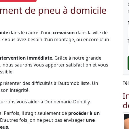
ment de pneu à domicile
pide
dans le cadre d’une
crevaison
dans la ville de
s ? Vous avez besoin d’un montage, ou encore d’un
ntervention immédiate
. Grâce à notre grande
és, nous saurons vous apporter satisfaction et vous
ssible.
Té
ésenter des difficultés à l’automobiliste. Un
on intégrité.
I
pourrons vous aider à Donnemarie-Dontilly.
d
s. Parfois, il s’agit seulement de
procéder à un
 D’autres fois, on ne peut pas envisager
une
neus
.