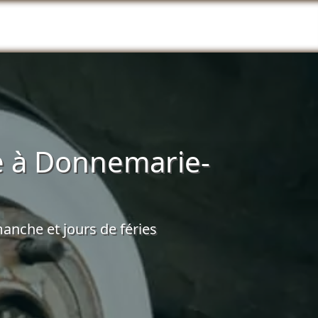
è à Donnemarie-
anche et jours de féries