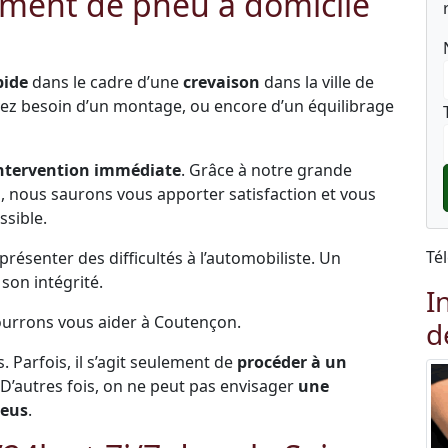
ment de pneu à domicile
pide
dans le cadre d’une
crevaison
dans la ville de
vez besoin d’un montage, ou encore d’un équilibrage
ntervention immédiate
. Grâce à notre grande
és, nous saurons vous apporter satisfaction et vous
ssible.
Té
ésenter des difficultés à l’automobiliste. Un
on intégrité.
I
pourrons vous aider à Coutençon.
d
s. Parfois, il s’agit seulement de
procéder à un
 D’autres fois, on ne peut pas envisager
une
neus
.