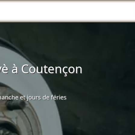
vè à Coutençon
anche et jours de féries