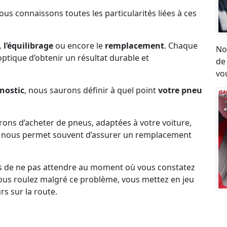
Nous connaissons toutes les particularités liées à ces
 l’équilibrage
ou encore le
remplacement
. Chaque
No
l’optique d’obtenir un résultat durable et
de
vou
nostic
, nous saurons définir à quel point
votre pneu
erons d’acheter de pneus, adaptées à votre voiture,
ck nous permet souvent d’assurer un remplacement
s de ne pas attendre au moment où vous constatez
i vous roulez malgré ce problème, vous mettez en jeu
rs sur la route.
Ré
umatique, eu égard aux vibrations ou aux sensation
ro
on état.