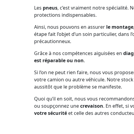
Les
pneus
, c’est vraiment notre spécialité. 
protections indispensables.
Ainsi, nous pouvons en assurer
le montage,
étape fait l’objet d’un soin particulier, dans 
précautionneux.
Grâce à nos compétences aiguisées en
diag
est réparable ou non
.
Si l’on ne peut rien faire, nous vous propos
votre camion ou autre véhicule. Notre sto
aussitôt que le problème se manifeste.
Quoi qu’il en soit, nous vous recommandon
ou soupçonnez une
crevaison
. En effet, s
votre sécurité
et celle des autres conducteu
Prenez soin de vous arrêter dès que la pne
d’inconfort dans la conduite, n’est plus en b