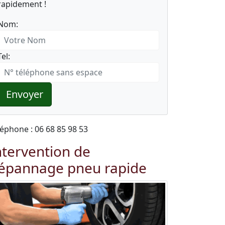
rapidement !
Nom:
Tel:
Envoyer
léphone : 06 68 85 98 53
ntervention de
épannage pneu rapide