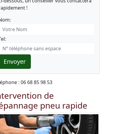
ci-dessous, un conseiller vous contactera
rapidement !
Nom:
Tel:
Envoyer
léphone : 06 68 85 98 53
ntervention de
épannage pneu rapide