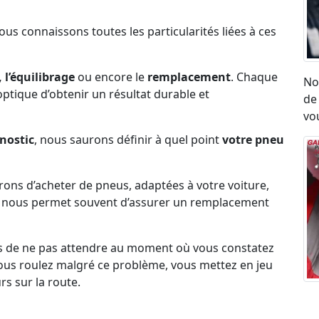
Nous connaissons toutes les particularités liées à ces
 l’équilibrage
ou encore le
remplacement
. Chaque
No
l’optique d’obtenir un résultat durable et
de
vou
nostic
, nous saurons définir à quel point
votre pneu
erons d’acheter de pneus, adaptées à votre voiture,
ck nous permet souvent d’assurer un remplacement
s de ne pas attendre au moment où vous constatez
i vous roulez malgré ce problème, vous mettez en jeu
rs sur la route.
Ré
umatique, eu égard aux vibrations ou aux sensation
ro