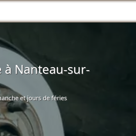
 à Nanteau-sur-
anche et jours de féries