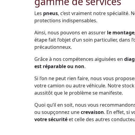
gamme de services
Les
pneus
, c’est vraiment notre spécialité. 
protections indispensables.
Ainsi, nous pouvons en assurer
le montage,
étape fait l’objet d’un soin particulier, dans 
précautionneux.
Grâce à nos compétences aiguisées en
diag
est réparable ou non
.
Si l’on ne peut rien faire, nous vous propos
votre camion ou autre véhicule. Notre sto
aussitôt que le problème se manifeste.
Quoi qu’il en soit, nous vous recommandon
ou soupçonnez une
crevaison
. En effet, s
votre sécurité
et celle des autres conducteu
Prenez soin de vous arrêter dès que la pne