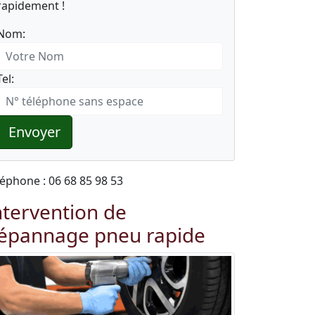
rapidement !
Nom:
Tel:
Envoyer
léphone : 06 68 85 98 53
ntervention de
épannage pneu rapide