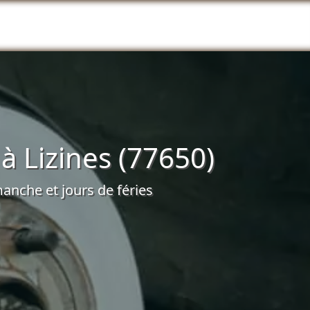
 Lizines (77650)
anche et jours de féries