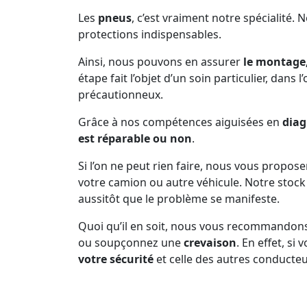
Les
pneus
, c’est vraiment notre spécialité. 
protections indispensables.
Ainsi, nous pouvons en assurer
le montage,
étape fait l’objet d’un soin particulier, dans 
précautionneux.
Grâce à nos compétences aiguisées en
diag
est réparable ou non
.
Si l’on ne peut rien faire, nous vous propos
votre camion ou autre véhicule. Notre sto
aussitôt que le problème se manifeste.
Quoi qu’il en soit, nous vous recommandon
ou soupçonnez une
crevaison
. En effet, s
votre sécurité
et celle des autres conducteu
Prenez soin de vous arrêter dès que la pne
d’inconfort dans la conduite, n’est plus en b