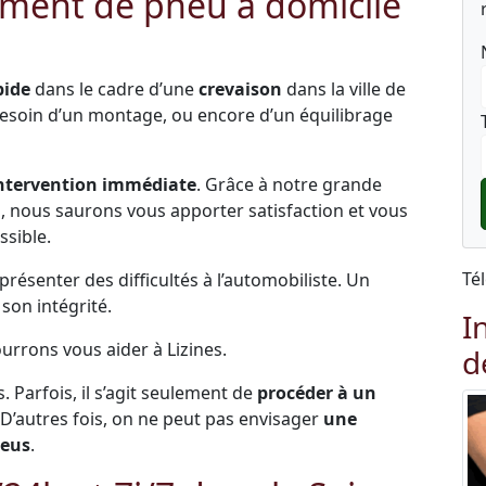
ment de pneu à domicile
pide
dans le cadre d’une
crevaison
dans la ville de
 besoin d’un montage, ou encore d’un équilibrage
ntervention immédiate
. Grâce à notre grande
és, nous saurons vous apporter satisfaction et vous
ssible.
Té
ésenter des difficultés à l’automobiliste. Un
on intégrité.
I
ourrons vous aider à Lizines.
d
s. Parfois, il s’agit seulement de
procéder à un
 D’autres fois, on ne peut pas envisager
une
neus
.