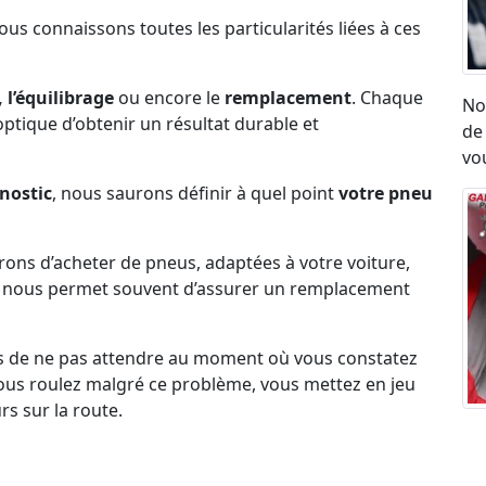
Nous connaissons toutes les particularités liées à ces
 l’équilibrage
ou encore le
remplacement
. Chaque
No
l’optique d’obtenir un résultat durable et
de
vou
nostic
, nous saurons définir à quel point
votre pneu
erons d’acheter de pneus, adaptées à votre voiture,
ck nous permet souvent d’assurer un remplacement
s de ne pas attendre au moment où vous constatez
i vous roulez malgré ce problème, vous mettez en jeu
rs sur la route.
Ré
umatique, eu égard aux vibrations ou aux sensation
ro
on état.