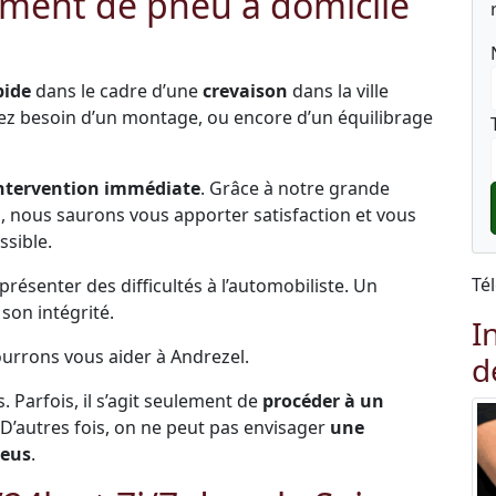
ment de pneu à domicile
pide
dans le cadre d’une
crevaison
dans la ville
vez besoin d’un montage, ou encore d’un équilibrage
ntervention immédiate
. Grâce à notre grande
és, nous saurons vous apporter satisfaction et vous
ssible.
Té
ésenter des difficultés à l’automobiliste. Un
on intégrité.
I
ourrons vous aider à Andrezel.
d
s. Parfois, il s’agit seulement de
procéder à un
 D’autres fois, on ne peut pas envisager
une
neus
.