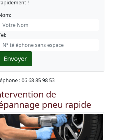
rapidement !
Nom:
Tel:
Envoyer
léphone : 06 68 85 98 53
ntervention de
épannage pneu rapide