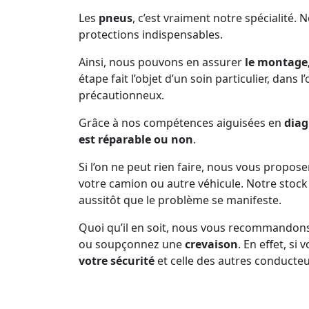
Les
pneus
, c’est vraiment notre spécialité. 
protections indispensables.
Ainsi, nous pouvons en assurer
le montage,
étape fait l’objet d’un soin particulier, dans 
précautionneux.
Grâce à nos compétences aiguisées en
diag
est réparable ou non
.
Si l’on ne peut rien faire, nous vous propos
votre camion ou autre véhicule. Notre sto
aussitôt que le problème se manifeste.
Quoi qu’il en soit, nous vous recommandon
ou soupçonnez une
crevaison
. En effet, s
votre sécurité
et celle des autres conducteu
Prenez soin de vous arrêter dès que la pne
d’inconfort dans la conduite, n’est plus en b