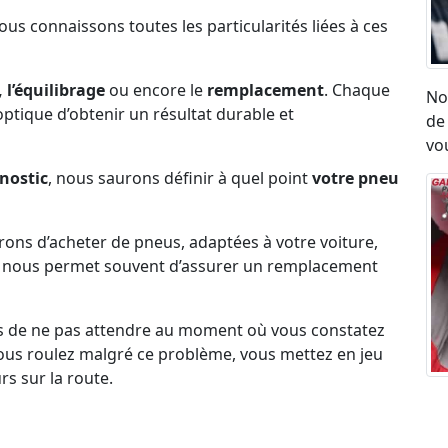
Nous connaissons toutes les particularités liées à ces
 l’équilibrage
ou encore le
remplacement
. Chaque
No
l’optique d’obtenir un résultat durable et
de
vou
nostic
, nous saurons définir à quel point
votre pneu
erons d’acheter de pneus, adaptées à votre voiture,
ck nous permet souvent d’assurer un remplacement
s de ne pas attendre au moment où vous constatez
i vous roulez malgré ce problème, vous mettez en jeu
rs sur la route.
Ré
umatique, eu égard aux vibrations ou aux sensation
ro
on état.