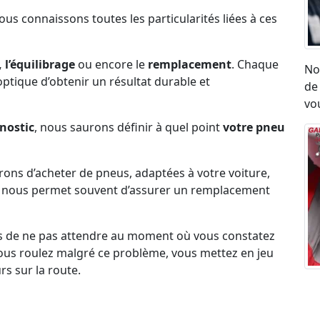
Nous connaissons toutes les particularités liées à ces
 l’équilibrage
ou encore le
remplacement
. Chaque
No
l’optique d’obtenir un résultat durable et
de
vou
nostic
, nous saurons définir à quel point
votre pneu
erons d’acheter de pneus, adaptées à votre voiture,
ck nous permet souvent d’assurer un remplacement
s de ne pas attendre au moment où vous constatez
i vous roulez malgré ce problème, vous mettez en jeu
rs sur la route.
Ré
umatique, eu égard aux vibrations ou aux sensation
ro
on état.