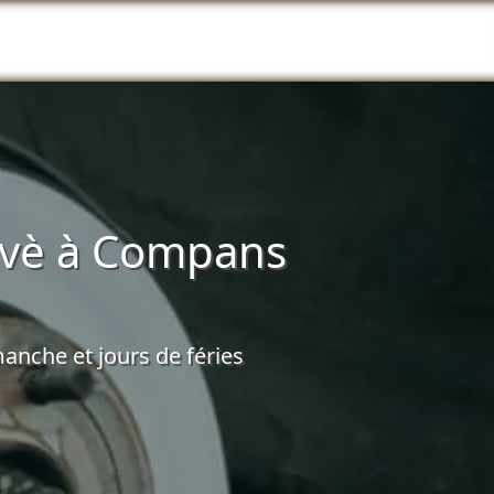
evè à Compans
anche et jours de féries