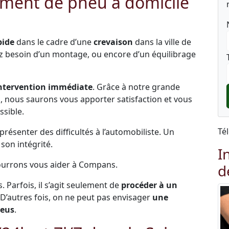
ment de pneu à domicile
pide
dans le cadre d’une
crevaison
dans la ville de
z besoin d’un montage, ou encore d’un équilibrage
ntervention immédiate
. Grâce à notre grande
és, nous saurons vous apporter satisfaction et vous
ssible.
Té
ésenter des difficultés à l’automobiliste. Un
on intégrité.
I
pourrons vous aider à Compans.
d
s. Parfois, il s’agit seulement de
procéder à un
 D’autres fois, on ne peut pas envisager
une
neus
.