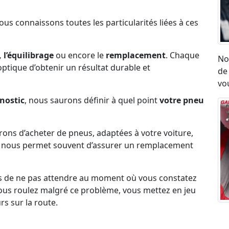
Nous connaissons toutes les particularités liées à ces
 l’équilibrage
ou encore le
remplacement
. Chaque
No
l’optique d’obtenir un résultat durable et
de
vou
nostic
, nous saurons définir à quel point
votre pneu
erons d’acheter de pneus, adaptées à votre voiture,
ck nous permet souvent d’assurer un remplacement
s de ne pas attendre au moment où vous constatez
i vous roulez malgré ce problème, vous mettez en jeu
rs sur la route.
Ré
umatique, eu égard aux vibrations ou aux sensation
ro