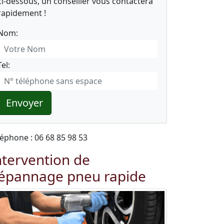
ci-dessous, un conseiller vous contactera
rapidement !
Nom:
Tel:
Envoyer
léphone : 06 68 85 98 53
ntervention de
épannage pneu rapide