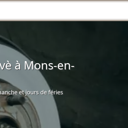
vè à Mons-en-
anche et jours de féries