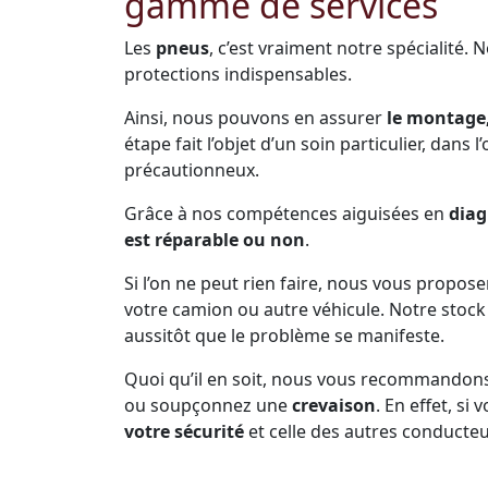
gamme de services
Les
pneus
, c’est vraiment notre spécialité. 
protections indispensables.
Ainsi, nous pouvons en assurer
le montage,
étape fait l’objet d’un soin particulier, dans 
précautionneux.
Grâce à nos compétences aiguisées en
diag
est réparable ou non
.
Si l’on ne peut rien faire, nous vous propos
votre camion ou autre véhicule. Notre sto
aussitôt que le problème se manifeste.
Quoi qu’il en soit, nous vous recommandon
ou soupçonnez une
crevaison
. En effet, s
votre sécurité
et celle des autres conducteu
Prenez soin de vous arrêter dès que la pne