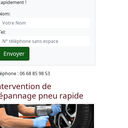
rapidement !
Nom:
Tel:
Envoyer
léphone : 06 68 85 98 53
ntervention de
épannage pneu rapide