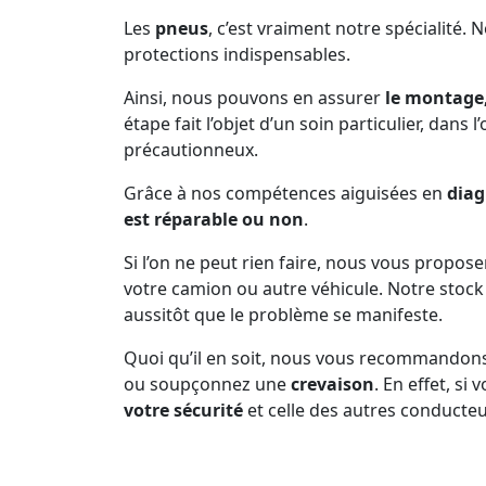
Les
pneus
, c’est vraiment notre spécialité. 
protections indispensables.
Ainsi, nous pouvons en assurer
le montage,
étape fait l’objet d’un soin particulier, dans 
précautionneux.
Grâce à nos compétences aiguisées en
diag
est réparable ou non
.
Si l’on ne peut rien faire, nous vous propos
votre camion ou autre véhicule. Notre sto
aussitôt que le problème se manifeste.
Quoi qu’il en soit, nous vous recommandon
ou soupçonnez une
crevaison
. En effet, s
votre sécurité
et celle des autres conducteu
Prenez soin de vous arrêter dès que la pne
d’inconfort dans la conduite, n’est plus en b