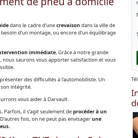
ment de pneu à domicile
pide
dans le cadre d’une
crevaison
dans la ville de
z besoin d’un montage, ou encore d’un équilibrage
ntervention immédiate
. Grâce à notre grande
és, nous saurons vous apporter satisfaction et vous
ssible.
Té
ésenter des difficultés à l’automobiliste. Un
on intégrité.
I
ourrons vous aider à Darvault.
d
s. Parfois, il s’agit seulement de
procéder à un
 D’autres fois, on ne peut pas envisager
une
neus
.