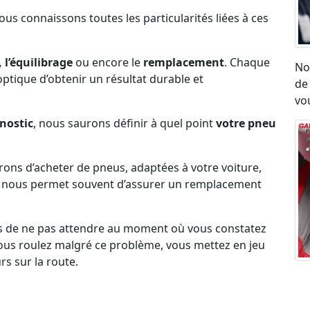
Nous connaissons toutes les particularités liées à ces
 l’équilibrage
ou encore le
remplacement
. Chaque
No
l’optique d’obtenir un résultat durable et
de
vou
nostic
, nous saurons définir à quel point
votre pneu
erons d’acheter de pneus, adaptées à votre voiture,
ck nous permet souvent d’assurer un remplacement
s de ne pas attendre au moment où vous constatez
i vous roulez malgré ce problème, vous mettez en jeu
rs sur la route.
Ré
umatique, eu égard aux vibrations ou aux sensation
ro
on état.