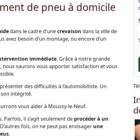
ment de pneu à domicile
pide
dans le cadre d’une
crevaison
dans la ville de
ous avez besoin d’un montage, ou encore d’un
ntervention immédiate
. Grâce à notre grande
és, nous saurons vous apporter satisfaction et vous
ssible.
Té
ésenter des difficultés à l’automobiliste. Un
on intégrité.
I
pourrons vous aider à Moussy-le-Neuf.
d
s. Parfois, il s’agit seulement de
procéder à un
 D’autres fois, on ne peut pas envisager
une
neus
.