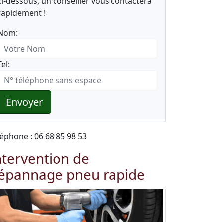
ci-dessous, un conseiller vous contactera
rapidement !
Nom:
Tel:
Envoyer
léphone : 06 68 85 98 53
ntervention de
épannage pneu rapide