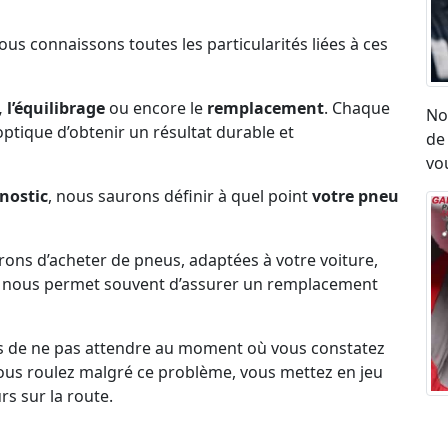
Nous connaissons toutes les particularités liées à ces
 l’équilibrage
ou encore le
remplacement
. Chaque
No
l’optique d’obtenir un résultat durable et
de
vou
nostic
, nous saurons définir à quel point
votre pneu
erons d’acheter de pneus, adaptées à votre voiture,
ck nous permet souvent d’assurer un remplacement
s de ne pas attendre au moment où vous constatez
i vous roulez malgré ce problème, vous mettez en jeu
rs sur la route.
Ré
umatique, eu égard aux vibrations ou aux sensation
ro