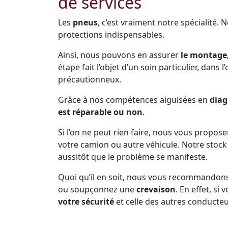
de services
Les
pneus
, c’est vraiment notre spécialité. 
protections indispensables.
Ainsi, nous pouvons en assurer
le montage,
étape fait l’objet d’un soin particulier, dans 
précautionneux.
Grâce à nos compétences aiguisées en
diag
est réparable ou non
.
Si l’on ne peut rien faire, nous vous propos
votre camion ou autre véhicule. Notre sto
aussitôt que le problème se manifeste.
Quoi qu’il en soit, nous vous recommandon
ou soupçonnez une
crevaison
. En effet, s
votre sécurité
et celle des autres conducteu
Prenez soin de vous arrêter dès que la pne