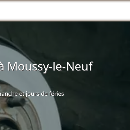
à Moussy-le-Neuf
anche et jours de féries