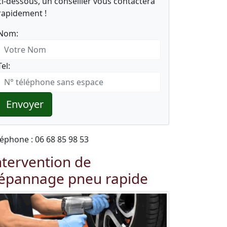
ci-dessous, un conseiller vous contactera
rapidement !
Nom:
Tel:
Envoyer
léphone : 06 68 85 98 53
ntervention de
épannage pneu rapide