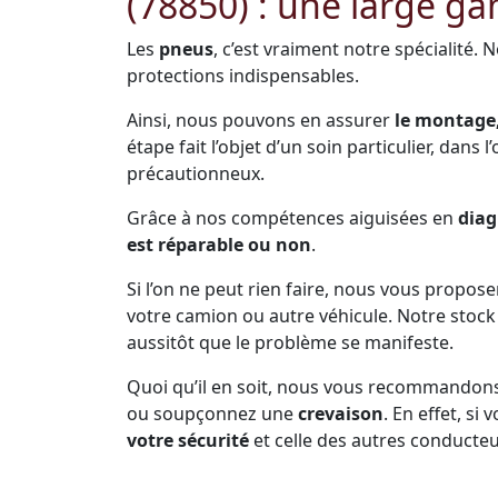
(78850) : une large g
Les
pneus
, c’est vraiment notre spécialité. 
protections indispensables.
Ainsi, nous pouvons en assurer
le montage,
étape fait l’objet d’un soin particulier, dans 
précautionneux.
Grâce à nos compétences aiguisées en
diag
est réparable ou non
.
Si l’on ne peut rien faire, nous vous propos
votre camion ou autre véhicule. Notre sto
aussitôt que le problème se manifeste.
Quoi qu’il en soit, nous vous recommandon
ou soupçonnez une
crevaison
. En effet, s
votre sécurité
et celle des autres conducteu
Prenez soin de vous arrêter dès que la pne