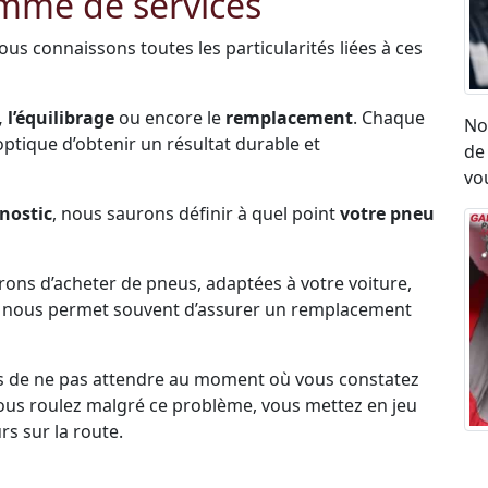
amme de services
Nous connaissons toutes les particularités liées à ces
 l’équilibrage
ou encore le
remplacement
. Chaque
No
l’optique d’obtenir un résultat durable et
de
vou
nostic
, nous saurons définir à quel point
votre pneu
erons d’acheter de pneus, adaptées à votre voiture,
ck nous permet souvent d’assurer un remplacement
s de ne pas attendre au moment où vous constatez
i vous roulez malgré ce problème, vous mettez en jeu
rs sur la route.
Ré
umatique, eu égard aux vibrations ou aux sensation
ro