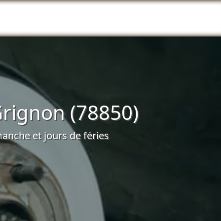
Grignon (78850)
anche et jours de féries