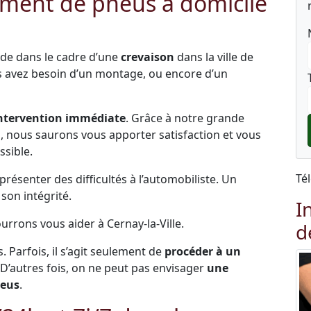
ment de pneus à domicile
ide dans le cadre d’une
crevaison
dans la ville de
ous avez besoin d’un montage, ou encore d’un
ntervention immédiate
. Grâce à notre grande
és, nous saurons vous apporter satisfaction et vous
ssible.
Té
ésenter des difficultés à l’automobiliste. Un
on intégrité.
I
urrons vous aider à Cernay-la-Ville.
d
s. Parfois, il s’agit seulement de
procéder à un
 D’autres fois, on ne peut pas envisager
une
neus
.