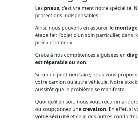
Les
pneus
, c’est vraiment notre spécialité. 
protections indispensables.
Ainsi, nous pouvons en assurer
le montage,
étape fait l’objet d’un soin particulier, dans 
précautionneux.
Grâce à nos compétences aiguisées en
diag
est réparable ou non
.
Si l’on ne peut rien faire, nous vous propos
votre camion ou autre véhicule. Notre sto
aussitôt que le problème se manifeste.
Quoi qu’il en soit, nous vous recommandon
ou soupçonnez une
crevaison
. En effet, s
votre sécurité
et celle des autres conducteu
Prenez soin de vous arrêter dès que la pne
d’inconfort dans la conduite, n’est plus en b