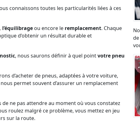
Nous connaissons toutes les particularités liées à ces
 l’équilibrage
ou encore le
remplacement
. Chaque
No
l’optique d’obtenir un résultat durable et
de
vou
nostic
, nous saurons définir à quel point
votre pneu
erons d’acheter de pneus, adaptées à votre voiture,
ck nous permet souvent d’assurer un remplacement
s de ne pas attendre au moment où vous constatez
i vous roulez malgré ce problème, vous mettez en jeu
rs sur la route.
Ré
umatique, eu égard aux vibrations ou aux sensation
ro
on état.