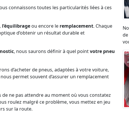
Nous connaissons toutes les particularités liées à ces
 l’équilibrage
ou encore le
remplacement
. Chaque
No
l’optique d’obtenir un résultat durable et
de
vou
nostic
, nous saurons définir à quel point
votre pneu
erons d’acheter de pneus, adaptées à votre voiture,
ck nous permet souvent d’assurer un remplacement
s de ne pas attendre au moment où vous constatez
i vous roulez malgré ce problème, vous mettez en jeu
rs sur la route.
Ré
umatique, eu égard aux vibrations ou aux sensation
ro
on état.