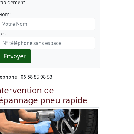
rapidement !
Nom:
Tel:
Envoyer
léphone : 06 68 85 98 53
ntervention de
épannage pneu rapide