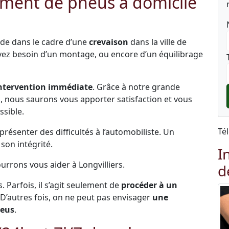
ment de pneus à domicile
ide dans le cadre d’une
crevaison
dans la ville de
 avez besoin d’un montage, ou encore d’un équilibrage
ntervention immédiate
. Grâce à notre grande
és, nous saurons vous apporter satisfaction et vous
ssible.
Té
ésenter des difficultés à l’automobiliste. Un
on intégrité.
I
urrons vous aider à Longvilliers.
d
s. Parfois, il s’agit seulement de
procéder à un
 D’autres fois, on ne peut pas envisager
une
neus
.