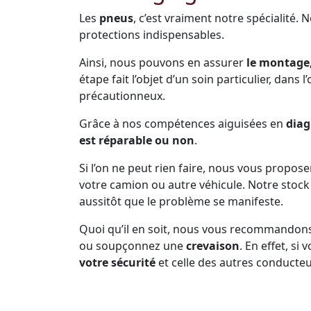
Les
pneus
, c’est vraiment notre spécialité. 
protections indispensables.
Ainsi, nous pouvons en assurer
le montage,
étape fait l’objet d’un soin particulier, dans 
précautionneux.
Grâce à nos compétences aiguisées en
diag
est réparable ou non
.
Si l’on ne peut rien faire, nous vous propos
votre camion ou autre véhicule. Notre sto
aussitôt que le problème se manifeste.
Quoi qu’il en soit, nous vous recommandon
ou soupçonnez une
crevaison
. En effet, s
votre sécurité
et celle des autres conducteu
Prenez soin de vous arrêter dès que la pne
d’inconfort dans la conduite, n’est plus en b