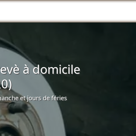
evè à domicile
0)
anche et jours de féries