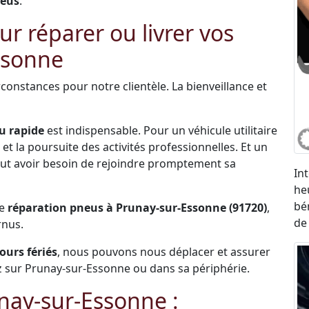
neus
.
r réparer ou livrer vos
ssonne
constances pour notre clientèle. La bienveillance et
u rapide
est indispensable. Pour un véhicule utilitaire
et la poursuite des activités professionnelles. Et un
 peut avoir besoin de rejoindre promptement sa
In
he
bé
de
réparation pneus à Prunay-sur-Essonne (91720)
,
de
rnus.
jours fériés
, nous pouvons nous déplacer et assurer
 sur Prunay-sur-Essonne ou dans sa périphérie.
nay-sur-Essonne :