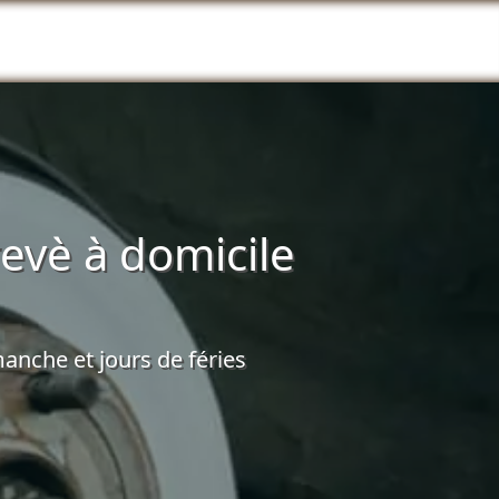
evè à domicile
anche et jours de féries