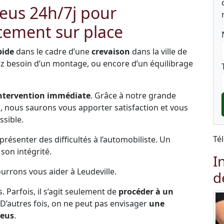
neus 24h/7j pour
ement sur place
pide
dans le cadre d’une
crevaison
dans la ville de
vez besoin d’un montage, ou encore d’un équilibrage
ntervention immédiate
. Grâce à notre grande
és, nous saurons vous apporter satisfaction et vous
ssible.
Té
ésenter des difficultés à l’automobiliste. Un
on intégrité.
I
ourrons vous aider à Leudeville.
d
s. Parfois, il s’agit seulement de
procéder à un
 D’autres fois, on ne peut pas envisager
une
neus
.