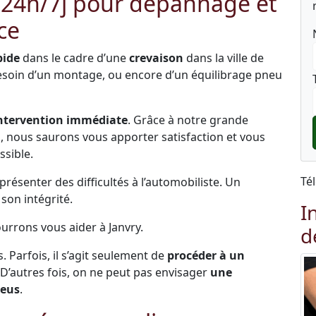
 24h/7j pour dépannage et
ce
pide
dans le cadre d’une
crevaison
dans la ville de
besoin d’un montage, ou encore d’un équilibrage pneu
ntervention immédiate
. Grâce à notre grande
és, nous saurons vous apporter satisfaction et vous
ssible.
Té
ésenter des difficultés à l’automobiliste. Un
on intégrité.
I
ourrons vous aider à Janvry.
d
s. Parfois, il s’agit seulement de
procéder à un
 D’autres fois, on ne peut pas envisager
une
neus
.