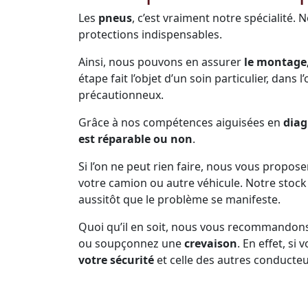
Les
pneus
, c’est vraiment notre spécialité. 
protections indispensables.
Ainsi, nous pouvons en assurer
le montage,
étape fait l’objet d’un soin particulier, dans 
précautionneux.
Grâce à nos compétences aiguisées en
diag
est réparable ou non
.
Si l’on ne peut rien faire, nous vous propos
votre camion ou autre véhicule. Notre sto
aussitôt que le problème se manifeste.
Quoi qu’il en soit, nous vous recommandon
ou soupçonnez une
crevaison
. En effet, s
votre sécurité
et celle des autres conducteu
Prenez soin de vous arrêter dès que la pne
d’inconfort dans la conduite, n’est plus en b