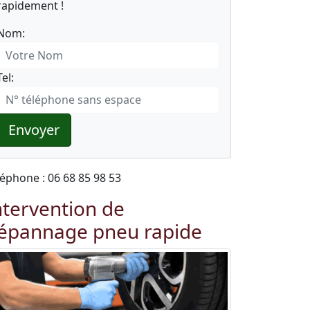
rapidement !
Nom:
Tel:
Envoyer
léphone : 06 68 85 98 53
ntervention de
épannage pneu rapide