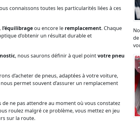
Nous connaissons toutes les particularités liées à ces
 l’équilibrage
ou encore le
remplacement
. Chaque
No
l’optique d’obtenir un résultat durable et
de
vou
nostic
, nous saurons définir à quel point
votre pneu
erons d’acheter de pneus, adaptées à votre voiture,
ck nous permet souvent d’assurer un remplacement
s de ne pas attendre au moment où vous constatez
i vous roulez malgré ce problème, vous mettez en jeu
rs sur la route.
Ré
umatique, eu égard aux vibrations ou aux sensation
ro
on état.