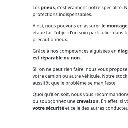
Les
pneus
, c’est vraiment notre spécialité. 
protections indispensables.
Ainsi, nous pouvons en assurer
le montage,
étape fait l’objet d’un soin particulier, dans 
précautionneux.
Grâce à nos compétences aiguisées en
diag
est réparable ou non
.
Si l’on ne peut rien faire, nous vous propos
votre camion ou autre véhicule. Notre sto
aussitôt que le problème se manifeste.
Quoi qu’il en soit, nous vous recommandon
ou soupçonnez une
crevaison
. En effet, s
votre sécurité
et celle des autres conducteu
Prenez soin de vous arrêter dès que la pne
d’inconfort dans la conduite, n’est plus en b