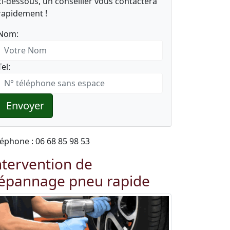
ci-dessous, un conseiller vous contactera
rapidement !
Nom:
Tel:
Envoyer
léphone : 06 68 85 98 53
ntervention de
épannage pneu rapide