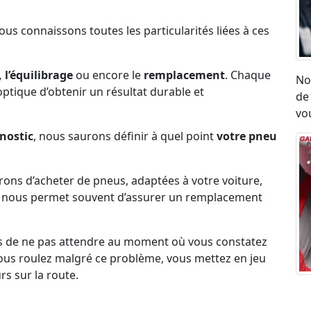
Nous connaissons toutes les particularités liées à ces
 l’équilibrage
ou encore le
remplacement
. Chaque
No
l’optique d’obtenir un résultat durable et
de
vou
nostic
, nous saurons définir à quel point
votre pneu
erons d’acheter de pneus, adaptées à votre voiture,
ck nous permet souvent d’assurer un remplacement
s de ne pas attendre au moment où vous constatez
i vous roulez malgré ce problème, vous mettez en jeu
rs sur la route.
Ré
umatique, eu égard aux vibrations ou aux sensation
ro