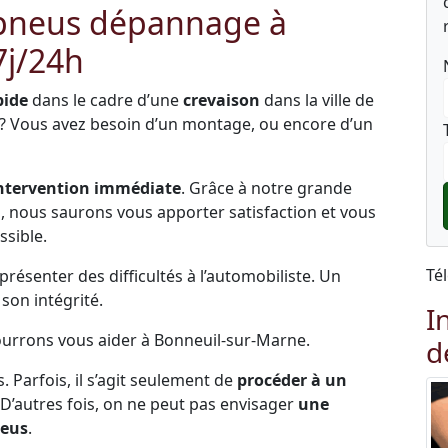
 pneus dépannage à
7j/24h
pide
dans le cadre d’une
crevaison
dans la ville de
 ? Vous avez besoin d’un montage, ou encore d’un
ntervention immédiate
. Grâce à notre grande
és, nous saurons vous apporter satisfaction et vous
ssible.
Té
ésenter des difficultés à l’automobiliste. Un
on intégrité.
I
pourrons vous aider à Bonneuil-sur-Marne.
d
s. Parfois, il s’agit seulement de
procéder à un
 D’autres fois, on ne peut pas envisager
une
neus
.