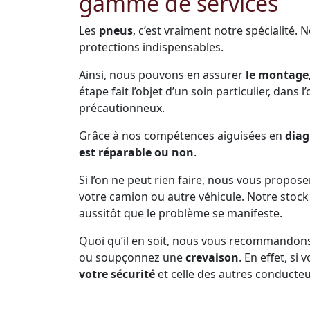
gamme de services
Les
pneus
, c’est vraiment notre spécialité. 
protections indispensables.
Ainsi, nous pouvons en assurer
le montage,
étape fait l’objet d’un soin particulier, dans 
précautionneux.
Grâce à nos compétences aiguisées en
diag
est réparable ou non
.
Si l’on ne peut rien faire, nous vous propos
votre camion ou autre véhicule. Notre sto
aussitôt que le problème se manifeste.
Quoi qu’il en soit, nous vous recommandon
ou soupçonnez une
crevaison
. En effet, s
votre sécurité
et celle des autres conducteu
Prenez soin de vous arrêter dès que la pne